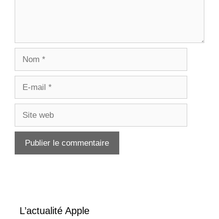
Nom
E-
mail
Site
web
L’actualité Apple