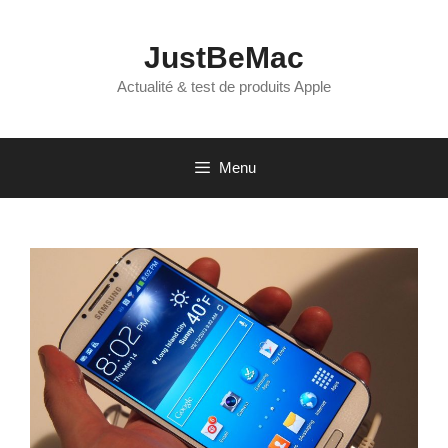
Aller
au
JustBeMac
contenu
Actualité & test de produits Apple
Menu