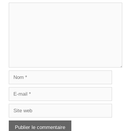
Commentaire
Nom
E-
mail
Site
web