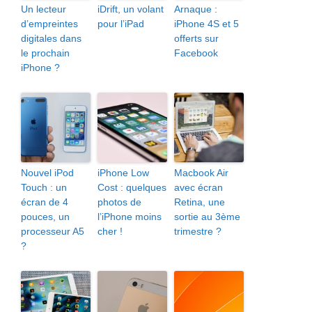
Un lecteur
iDrift, un volant
Arnaque :
d’empreintes
pour l’iPad
iPhone 4S et 5
digitales dans
offerts sur
le prochain
Facebook
iPhone ?
Nouvel iPod
iPhone Low
Macbook Air
Touch : un
Cost : quelques
avec écran
écran de 4
photos de
Retina, une
pouces, un
l’iPhone moins
sortie au 3ème
processeur A5
cher !
trimestre ?
?