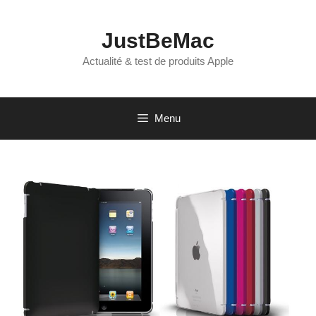
Aller
au
JustBeMac
contenu
Actualité & test de produits Apple
Menu