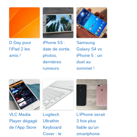
D Day pour
iPhone 5S :
Samsung
l’iPad 2 les
date de sortie,
Galaxy S4 vs
amis !
photos,
iPhone 5 : un
dernières
duel au
rumeurs
sommet !
VLC Media
Logitech
L’iPhone serait
Player dégagé
Ultrathin
3 fois plus
de l’App Store
Keyboard
fiable qu’un
Cover : le
smartphone