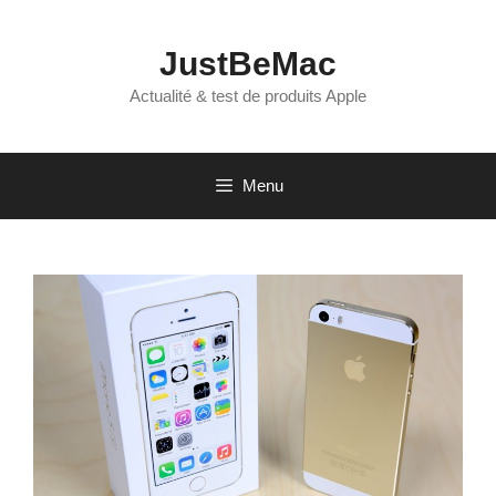
Aller
au
JustBeMac
contenu
Actualité & test de produits Apple
Menu