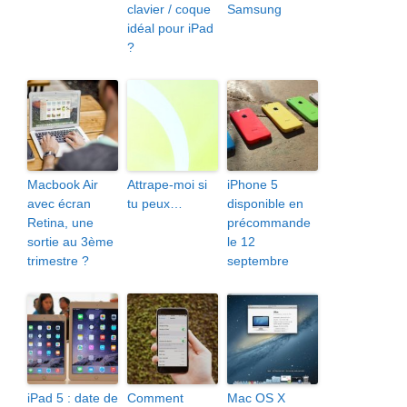
clavier / coque
Samsung
idéal pour iPad
?
Macbook Air
Attrape-moi si
iPhone 5
avec écran
tu peux…
disponible en
Retina, une
précommande
sortie au 3ème
le 12
trimestre ?
septembre
iPad 5 : date de
Comment
Mac OS X